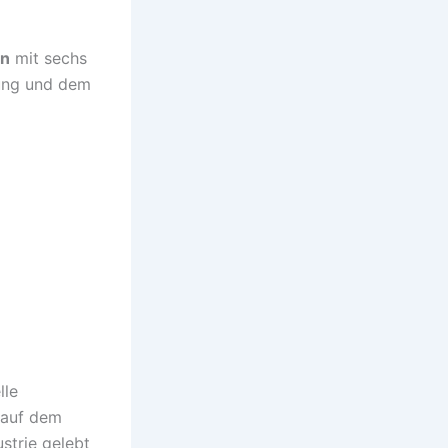
on
mit sechs
tung und dem
lle
 auf dem
ustrie gelebt