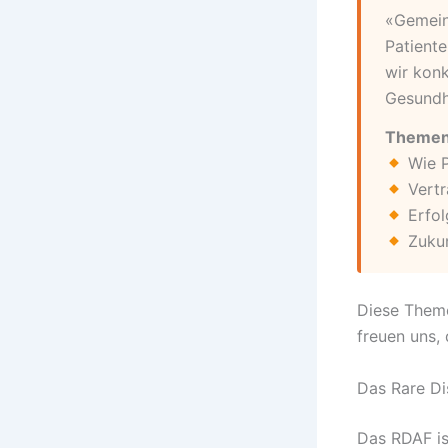
«Gemein
Patiente
wir konk
Gesundh
Themen
Wie P
Vertr
Erfol
Zukun
Diese Theme
freuen uns,
Das Rare Di
Das RDAF is