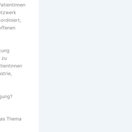
atientinnen
Netzwerk
rdiniert,
offenen
kung
 zu
tientinnen
strie,
igung?
 das Thema