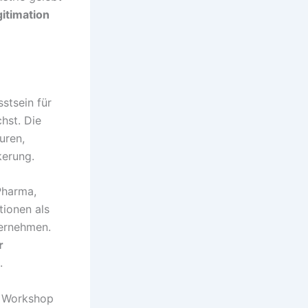
itimation
stsein für
hst. Die
uren,
kerung.
Pharma,
tionen als
ternehmen.
r
.
m Workshop