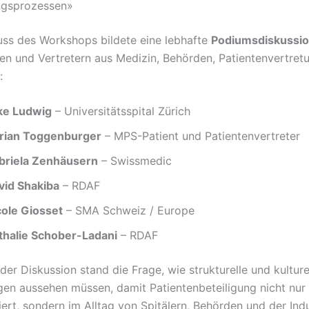
ngsprozessen»
ss des Workshops bildete eine lebhafte
Podiumsdiskussi
nen und Vertretern aus Medizin, Behörden, Patientenvertre
:
lke Ludwig
– Universitätsspital Zürich
rian Toggenburger
– MPS-Patient und Patientenvertreter
briela Zenhäusern
– Swissmedic
vid Shakiba
– RDAF
cole Giosset
– SMA Schweiz / Europe
thalie Schober-Ladani
– RDAF
er Diskussion stand die Frage, wie strukturelle und kulture
en aussehen müssen, damit Patientenbeteiligung nicht nur
iert, sondern im Alltag von Spitälern, Behörden und der Ind