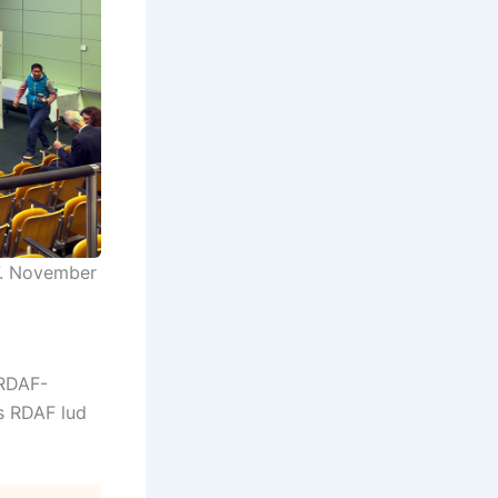
7. November
RDAF-
s RDAF lud