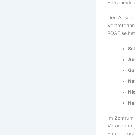
Entscheidu
Den Abschlu
Vertreterin
RDAF selbst
Si
Ad
Ga
Na
Ni
Na
Im Zentrum d
Veränderung
Papier exist