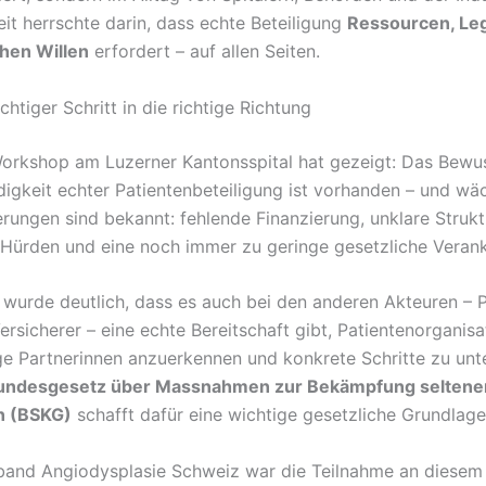
eit herrschte darin, dass echte Beteiligung
Ressourcen, Leg
chen Willen
erfordert – auf allen Seiten.
ichtiger Schritt in die richtige Richtung
rkshop am Luzerner Kantonsspital hat gezeigt: Das Bewus
igkeit echter Patientenbeteiligung ist vorhanden – und wäc
rungen sind bekannt: fehlende Finanzierung, unklare Strukt
 Hürden und eine noch immer zu geringe gesetzliche Veran
g wurde deutlich, dass es auch bei den anderen Akteuren – 
rsicherer – eine echte Bereitschaft gibt, Patientenorganisa
ge Partnerinnen anzuerkennen und konkrete Schritte zu un
undesgesetz über Massnahmen zur Bekämpfung seltene
n (BSKG)
schafft dafür eine wichtige gesetzliche Grundlage
band Angiodysplasie Schweiz war die Teilnahme an diese