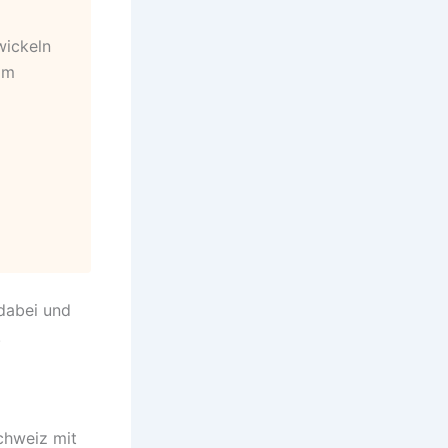
wickeln
im
dabei und
.
chweiz mit