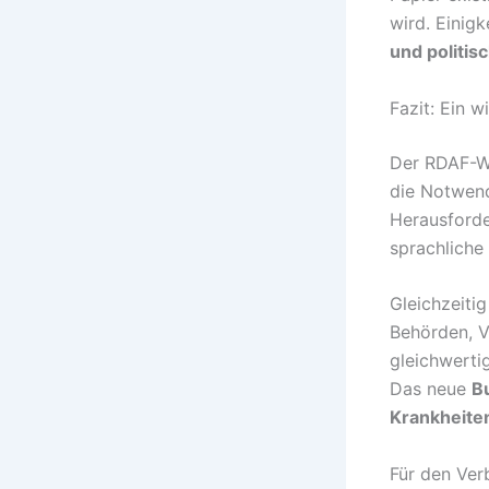
wird. Einigk
und politis
Fazit: Ein w
Der RDAF-Wo
die Notwend
Herausforde
sprachliche
Gleichzeiti
Behörden, Ve
gleichwerti
Das neue
B
Krankheite
Für den Ver