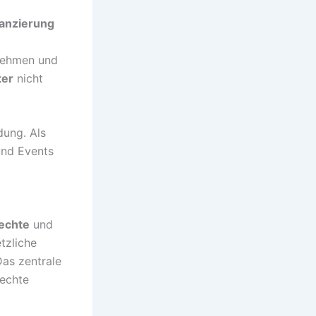
nanzierung
rnehmen und
ter
nicht
dung. Als
nd Events
rechte
und
tzliche
Das zentrale
 echte