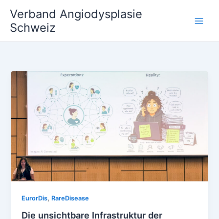
Zum
Verband Angiodysplasie
Inhalt
Schweiz
springen
,
EurorDis
RareDisease
Die unsichtbare Infrastruktur der